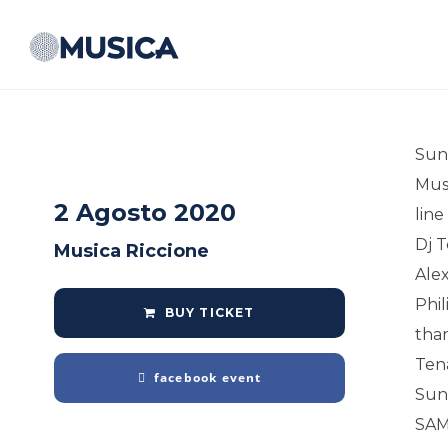
Sun
Musi
2 Agosto 2020
line
Dj T
Musica Riccione
Alex
Phil
BUY TICKET
tha
Ten
facebook event
Sun
SAM