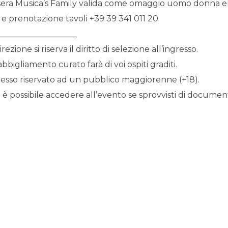
sera Musica’s Family valida come omaggio uomo donna en
 e prenotazione tavoli +39 39 341 011 20
___________________
irezione si riserva il diritto di selezione all’ingresso.
bbigliamento curato farà di voi ospiti graditi.
resso riservato ad un pubblico maggiorenne (+18).
è possibile accedere all’evento se sprovvisti di documento