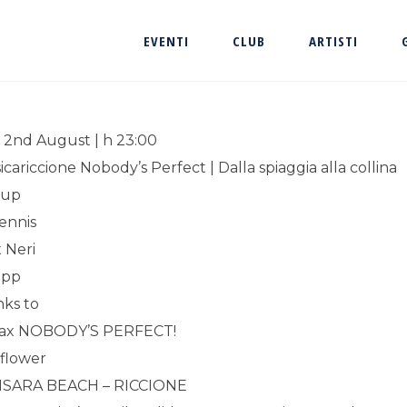
EVENTI
CLUB
ARTISTI
 2nd August | h 23:00
cariccione Nobody’s Perfect | Dalla spiaggia alla collina
 up
ennis
 Neri
ipp
nks to
ax NOBODY’S PERFECT!
flower
SARA BEACH – RICCIONE