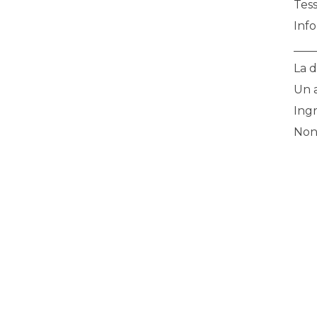
Tes
Info
____
La d
Un a
Ing
Non 