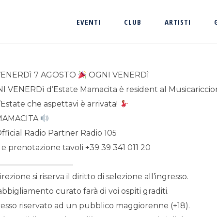
EVENTI
CLUB
ARTISTI
ENERDì 7 AGOSTO
OGNI VENERDì
I VENERDì d’Estate Mamacita è resident al Musicariccio
’Estate che aspettavi è arrivata!
AMACITA
fficial Radio Partner Radio 105
 e prenotazione tavoli +39 39 341 011 20
___________________
irezione si riserva il diritto di selezione all’ingresso.
bbigliamento curato farà di voi ospiti graditi.
resso riservato ad un pubblico maggiorenne (+18).