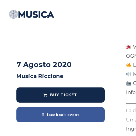
V
OGN
7 Agosto 2020
L
M
Musica Riccione
O
Info
BUY TICKET
____
La d
facebook event
Un a
Ing